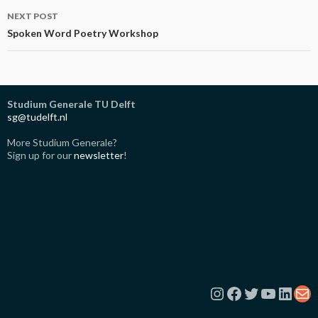
NEXT POST
Spoken Word Poetry Workshop
Studium Generale TU Delft
sg@tudelft.nl
More Studium Generale?
Sign up for our
newsletter
!
Instagram
Facebook
Twitter
YouTub
Link
Ma