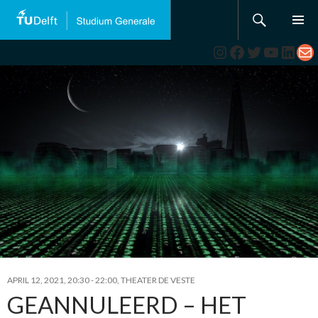
Search
SKIP
TO
Instagram
Facebook
Twitter
YouTub
Link
Ma
CONTENT
APRIL 12, 2021, 20:30
-
22:00
,
THEATER DE VESTE
GEANNULEERD – HET