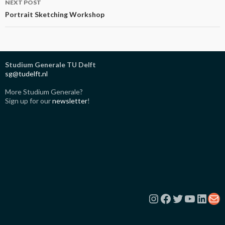
NEXT POST
Portrait Sketching Workshop
Studium Generale TU Delft
sg@tudelft.nl
More Studium Generale?
Sign up for our
newsletter
!
Instagram
Facebook
Twitter
YouTub
Link
Ma