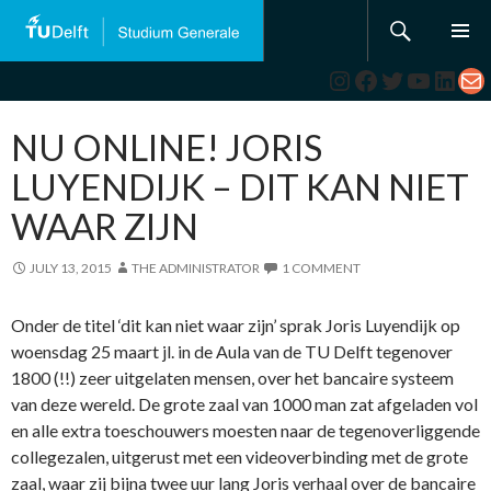
Search
SKIP
TO
Instagram
Facebook
Twitter
YouTub
Link
Ma
CONTENT
NU ONLINE! JORIS
LUYENDIJK – DIT KAN NIET
WAAR ZIJN
JULY 13, 2015
THE ADMINISTRATOR
1 COMMENT
Onder de titel ‘dit kan niet waar zijn’ sprak Joris Luyendijk op
woensdag 25 maart jl. in de Aula van de TU Delft tegenover
1800 (!!) zeer uitgelaten mensen, over het bancaire systeem
van deze wereld. De grote zaal van 1000 man zat afgeladen vol
en alle extra toeschouwers moesten naar de tegenoverliggende
collegezalen, uitgerust met een videoverbinding met de grote
zaal, waar zij bijna twee uur lang Joris verhaal over de bancaire