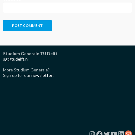
Studium Generale TU Delft
sg@tudelft.nl
More Studium Generale?
Sign up for our
newsletter
!
Instagram
Facebook
Twitter
YouTub
Link
Ma