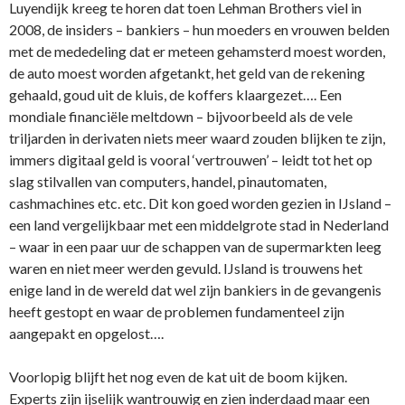
Luyendijk kreeg te horen dat toen Lehman Brothers viel in
2008, de insiders – bankiers – hun moeders en vrouwen belden
met de mededeling dat er meteen gehamsterd moest worden,
de auto moest worden afgetankt, het geld van de rekening
gehaald, goud uit de kluis, de koffers klaargezet…. Een
mondiale financiële meltdown – bijvoorbeeld als de vele
triljarden in derivaten niets meer waard zouden blijken te zijn,
immers digitaal geld is vooral ‘vertrouwen’ – leidt tot het op
slag stilvallen van computers, handel, pinautomaten,
cashmachines etc. etc. Dit kon goed worden gezien in IJsland –
een land vergelijkbaar met een middelgrote stad in Nederland
– waar in een paar uur de schappen van de supermarkten leeg
waren en niet meer werden gevuld. IJsland is trouwens het
enige land in de wereld dat wel zijn bankiers in de gevangenis
heeft gestopt en waar de problemen fundamenteel zijn
aangepakt en opgelost….
Voorlopig blijft het nog even de kat uit de boom kijken.
Experts zijn ijselijk wantrouwig en zien inderdaad maar een