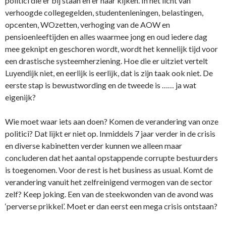
politici die er bij staan en er naar kijken. In het licht van
verhoogde collegegelden, studentenleningen, belastingen,
opcenten, WOzetten, verhoging van de AOW en
pensioenleeftijden en alles waarmee jong en oud iedere dag
mee geknipt en geschoren wordt, wordt het kennelijk tijd voor
een drastische systeemherziening. Hoe die er uitziet vertelt
Luyendijk niet, en eerlijk is eerlijk, dat is zijn taak ook niet. De
eerste stap is bewustwording en de tweede is …… ja wat
eigenijk?
Wie moet waar iets aan doen? Komen de verandering van onze
politici? Dat lijkt er niet op. Inmiddels 7 jaar verder in de crisis
en diverse kabinetten verder kunnen we alleen maar
concluderen dat het aantal opstappende corrupte bestuurders
is toegenomen. Voor de rest is het business as usual. Komt de
verandering vanuit het zelfreinigend vermogen van de sector
zelf? Keep joking. Een van de steekwonden van de avond was
‘perverse prikkel’. Moet er dan eerst een mega crisis ontstaan?