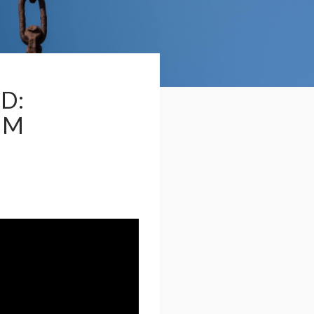
D:
UM