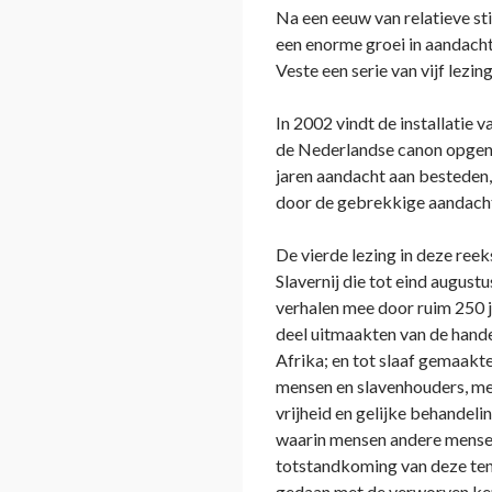
Na een eeuw van relatieve st
een enorme groei in aandach
Veste een serie van vijf lezin
In 2002 vindt de installatie 
de Nederlandse canon opgenom
jaren aandacht aan besteden,
door de gebrekkige aandacht 
De vierde lezing in deze reek
Slavernij die tot eind augus
verhalen mee door ruim 250 j
deel uitmaakten van de hande
Afrika; en tot slaaf gemaakt
mensen en slavenhouders, men
vrijheid en gelijke behandeli
waarin mensen andere mensen 
totstandkoming van deze tent
gedaan met de verworven ken