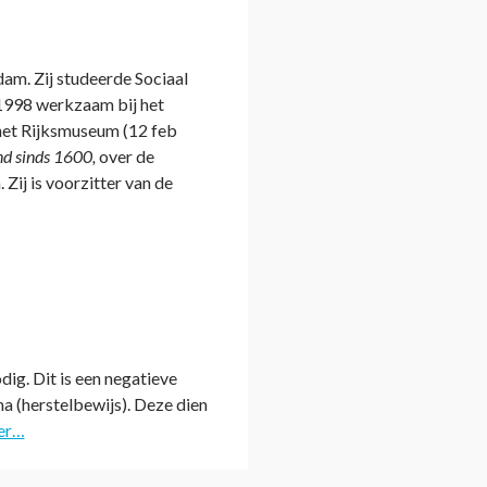
am. Zij studeerde Sociaal
 1998 werkzaam bij het
 het Rijksmuseum (12 feb
d sinds 1600,
over de
Zij is voorzitter van de
ig. Dit is een negatieve
na (herstelbewijs). Deze dien
er…