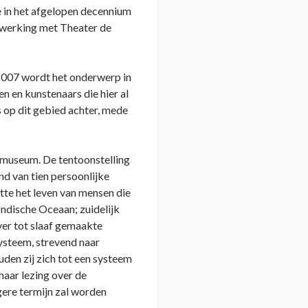
e in het afgelopen decennium
nwerking met Theater de
n 2007 wordt het onderwerp in
n en kunstenaars die hier al
 op dit gebied achter, mede
jksmuseum. De tentoonstelling
nd van tien persoonlijke
tte het leven van mensen die
ndische Oceaan; zuidelijk
ver tot slaaf gemaakte
ysteem, strevend naar
uden zij zich tot een systeem
aar lezing over de
gere termijn zal worden