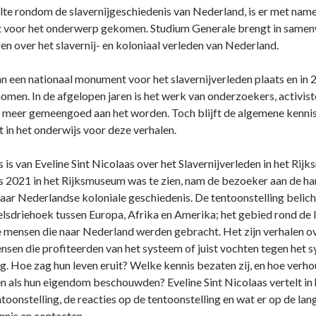
ilte rondom de slavernijgeschiedenis van Nederland, is er met nam
t voor het onderwerp gekomen. Studium Generale brengt in same
gen over het slavernij- en koloniaal verleden van Nederland.
van een nationaal monument voor het slavernijverleden plaats en i
en. In de afgelopen jaren is het werk van onderzoekers, activiste
 meer gemeengoed aan het worden. Toch blijft de algemene kennis
in het onderwijs voor deze verhalen.
s is van Eveline Sint Nicolaas over het Slavernijverleden in het Ri
tus 2021 in het Rijksmuseum was te zien, nam de bezoeker aan de ha
aar Nederlandse koloniale geschiedenis. De tentoonstelling belich
lsdriehoek tussen Europa, Afrika en Amerika; het gebied rond de I
e mensen die naar Nederland werden gebracht. Het zijn verhalen o
sen die profiteerden van het systeem of juist vochten tegen het s
ng. Hoe zag hun leven eruit? Welke kennis bezaten zij, en hoe verho
als hun eigendom beschouwden? Eveline Sint Nicolaas vertelt in h
oonstelling, de reacties op de tentoonstelling en wat er op de lan
nis en contacten.